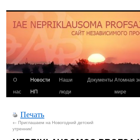
О
Новости
Наши
Документы
Атомная эн
нас
НП
люди
мире
Печать
←
Приглашаем на Новогодний детский
утренник!