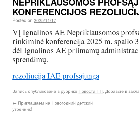
NEPRIKLAUSOMOS PROFSĄ
KONFERENCIJOS REZOLIUCI
Posted on
2025/11/17
VĮ Ignalinos AE Nepriklausomos profsą
rinkiminė konferencija 2025 m. spalio 3
dėl Ignalinos AE priimamų administraci
sprendimų.
rezoliucija IAE profsajunga
Запись опубликована в рубрике
Новости НП
. Добавьте в зак
←
Приглашаем на Новогодний детский
утренник!