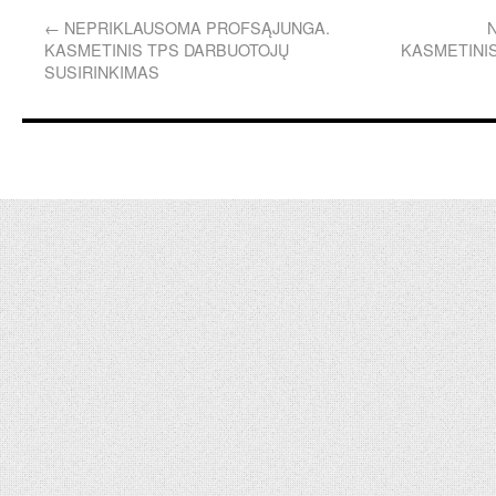
←
NEPRIKLAUSOMA PROFSĄJUNGA.
KASMETINIS TPS DARBUOTOJŲ
KASMETINIS
SUSIRINKIMAS