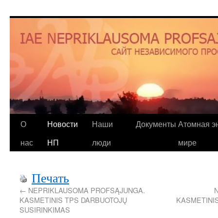
О
Новости
Наши
Документы
Атомная эн
нас
НП
люди
мире
Печать
←
NEPRIKLAUSOMA PROFSĄJUNGA.
KASMETINIS TPS DARBUOTOJŲ
KASMETINIS
SUSIRINKIMAS