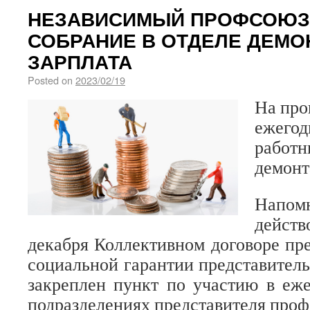
НЕЗАВИСИМЫЙ ПРОФСОЮЗ
СОБРАНИЕ В ОТДЕЛЕ ДЕМО
ЗАРПЛАТА
Posted on
2023/02/19
На про
ежег
рабо
демонт
Нап
дейс
декабря Коллективном договоре пре
социальной гарантии представитель
закреплен пункт по участию в еж
подразделениях представителя проф