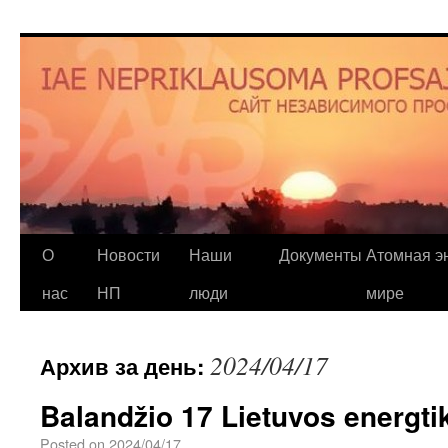
О
Новости
Наши
Документы
Атомная эн
нас
НП
люди
мире
2024/04/17
Архив за день:
Balandžio 17 Lietuvos energti
Posted on
2024/04/17