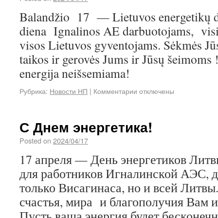
Balandžio 17 — Lietuvos energetikų di
diena Ignalinos AE darbuotojams, visi
visos Lietuvos gyventojams. Sėkmės Jūs
taikos ir gerovės Jums ir Jūsų šeimoms
energija neišsemiama!
Рубрика:
Новости НП
|
Комментарии
отключены
С Днем энергетика!
Posted on
2024/04/17
17 апреля — День энергетиков Лит
для работников Игналинской АЭС, д
только Висагинаса, но и всей Литвы.
счастья, мира и благополучия Вам 
Пусть ваша энергия будет бесконечн