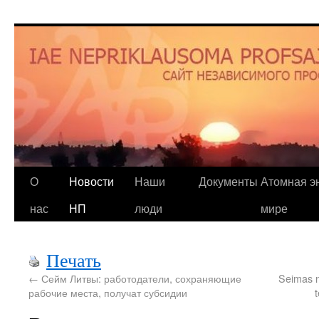
О
Новости
Наши
Документы
Атомная эн
нас
НП
люди
мире
Печать
←
Сейм Литвы: работодатели, сохраняющие
Seimas n
рабочие места, получат субсидии