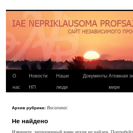
О
Новости
Наши
Документы
Атомная эн
нас
НП
люди
мире
Висагинас
Архив рубрики:
Не найдено
Извините, запрошенный вами архив не найден. Попробуйт