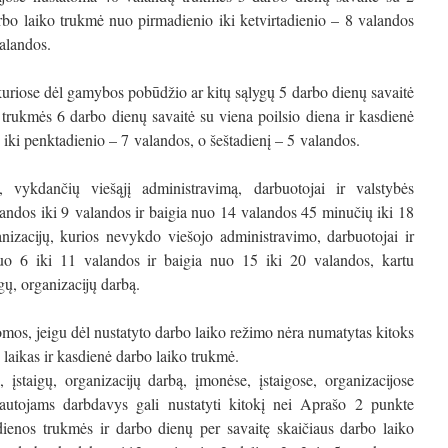
rbo laiko trukmė nuo pirmadienio iki ketvirtadienio – 8 valandos
alandos.
 kuriose dėl gamybos pobūdžio ar kitų sąlygų 5 darbo dienų savaitė
rukmės 6 darbo dienų savaitė su viena poilsio diena ir kasdienė
iki penktadienio – 7 valandos, o šeštadienį – 5 valandos.
ų, vykdančių viešąjį administravimą, darbuotojai ir valstybės
landos iki 9 valandos ir baigia nuo 14 valandos 45 minučių iki 18
anizacijų, kurios nevykdo viešojo administravimo, darbuotojai ir
nuo 6 iki 11 valandos ir baigia nuo 15 iki 20 valandos, kartu
gų, organizacijų darbą.
mos, jeigu dėl nustatyto darbo laiko režimo nėra numatytas kitoks
laikas ir kasdienė darbo laiko trukmė.
 įstaigų, organizacijų darbą, įmonėse, įstaigose, organizacijose
nautojams darbdavys gali nustatyti kitokį nei Aprašo 2 punkte
dienos trukmės ir darbo dienų per savaitę skaičiaus darbo laiko