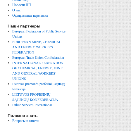
Новости НП
О нас
Официальная переписка
Наши партнеры
European Federation of Public Service
Unions
EUROPEAN MINE, CHEMICAL
AND ENERGY WORKERS
FEDERATION
European Trade Union Confederation
INTERNATIONAL FEDERATION
OF CHEMICAL, ENERGY, MINE
AND GENERAL WORKERS’
UNIONS
Lietuvos pramonės profesinių sąjungų
federacija
LIETUVOS PROFESINIŲ
SĄJUNGŲ KONFEDERACIJA
Public Services International
Полезно знать
Вопросы и ответы