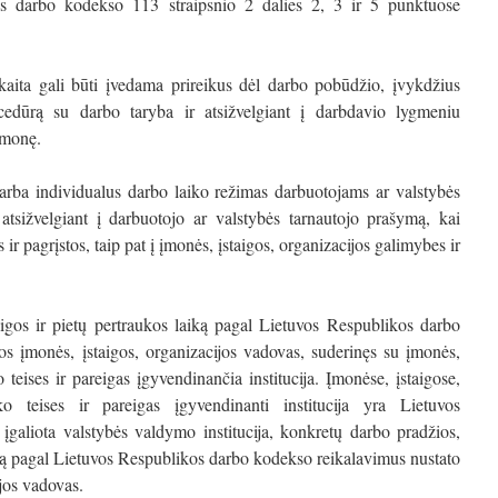
os darbo kodekso 113 straipsnio 2 dalies 2, 3 ir 5 punktuose
a gali būti įvedama prireikus dėl darbo pobūdžio, įvykdžius
edūrą su darbo taryba ir atsižvelgiant į darbdavio lygmeniu
omonę.
a individualus darbo laiko režimas darbuotojams ar valstybės
atsižvelgiant į darbuotojo ar valstybės tarnautojo prašymą, kai
ir pagrįstos, taip pat į įmonės, įstaigos, organizacijos galimybes ir
gos ir pietų pertraukos laiką pagal Lietuvos Respublikos darbo
os įmonės, įstaigos, organizacijos vadovas, suderinęs su įmonės,
o teises ir pareigas įgyvendinančia institucija. Įmonėse, įstaigose,
ko teises ir pareigas įgyvendinanti institucija yra Lietuvos
įgaliota valstybės valdymo institucija, konkretų darbo pradžios,
iką pagal Lietuvos Respublikos darbo kodekso reikalavimus nustato
ijos vadovas.