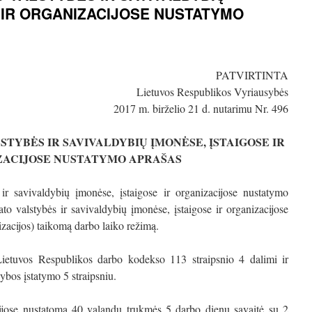
 IR ORGANIZACIJOSE NUSTATYMO
PATVIRTINTA
Lietuvos Respublikos Vyriausybės
2017 m. birželio 21 d. nutarimu Nr. 496
TYBĖS IR SAVIVALDYBIŲ ĮMONĖSE, ĮSTAIGOSE IR
ZACIJOSE NUSTATYMO APRAŠAS
ir savivaldybių įmonėse, įstaigose ir organizacijose nustatymo
ato valstybės ir savivaldybių įmonėse, įstaigose ir organizacijose
nizacijos) taikomą darbo laiko režimą.
Lietuvos Respublikos darbo kodekso 113 straipsnio 4 dalimi ir
ybos įstatymo 5 straipsniu.
cijose nustatoma 40 valandų trukmės 5 darbo dienų savaitė su 2