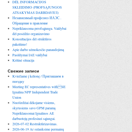
DĖL INFORMACIJOS
SKLEIDIMO (PROFSĄJUNGOS
ATSAKYMAS DARBDAVIUI)
Независимый профсоюз ИАЭС .
Обращение в правление
Nepriklausoma prrofsąjunga. Valdybai
dėl posėdžio organizavimo
Konsultacijos dėl struktūros
pakeitimo!
Apie darbo užmokesčio panaudojimą
Pasiūlymai IAE valdybai
Kritinė situacija
Свежие записи
Kviečiame į kelionę / Приглашаем в
поездку
Meeting EC representatives with SE
Ignalina NPP Independent Trade
Union
Nuoširdžiai dėkojame visiems,
skyrusiems savo GPM paramą
Nepriklausomai Ignalinos AE
darbuotojų profesinei sąjungai.
2026-07-02 Restruktūrizavimas.
2026-06-19 Ar sulauksime permainų