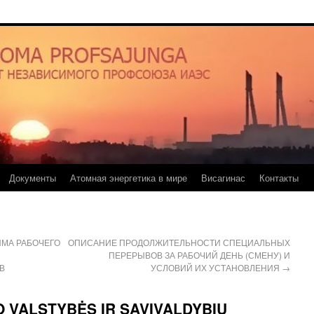
Документы
Атомная энергетика в мире
Висагинас
Контакты
МА РАБОЧЕГО
ОПИСАНИЕ ПРОДОЛЖИТЕЛЬНОСТИ СПЕЦИАЛЬНЫХ
ПЕРЕРЫВОВ ЗА РАБОЧИЙ ДЕНЬ (СМЕНУ) И
В
УСЛОВИЙ ИХ УСТАНОВЛЕНИЯ
→
 VALSTYBĖS IR SAVIVALDYBIŲ