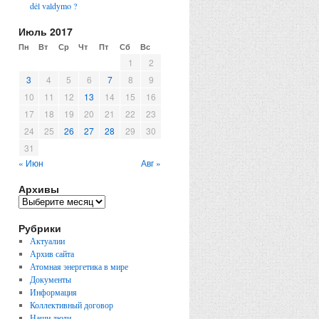
dėl valdymo ?
Июль 2017
Пн
Вт
Ср
Чт
Пт
Сб
Вс
1
2
3
4
5
6
7
8
9
10
11
12
13
14
15
16
17
18
19
20
21
22
23
24
25
26
27
28
29
30
31
« Июн
Авг »
Архивы
Рубрики
Актуалии
Архив сайта
Атомная энергетика в мире
Документы
Информация
Коллективный договор
Наши люди