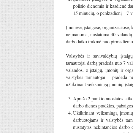
poilsio dienomis ir kasdienė da
15 minučių, o penktadienį – 7 v
Įmonėse, įstaigose, organizacijose,
neįmanoma, nustatoma 40 valandų t
darbo laiko trukmė nuo pirmadienio 
Valstybės ir savivaldybių įstaig
tarnautojai darbą pradeda nuo 7 va
valandos, o įstaigų, įmonių ir org
valstybės tarnautojai – pradeda 
užtikrinant veiksmingą įmonių, įstai
Aprašo 2 punkto nuostatos taiko
darbo dienos pradžios, pabaigos 
Užtikrinant veiksmingą įmonių,
darbuotojams ir valstybės tar
nustatytas nekintančios darbo 