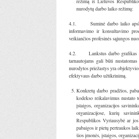
režimą iš Lietuvos Respublik
nurodytų darbo laiko režimų:
4.1. Suminė darbo laiko apskait
informavimo ir konsultavimo proc
veikiančios profesinės sąjungos nu
4.2. Lankstus darbo grafikas arb
tarnautojams gali būti nustatomas 
nurodytos priežastys yra objektyvios 
efektyvaus darbo užtikrinimą.
Konkretų darbo pradžios, pabai
kodekso reikalavimus nustato t
įstaigos, organizacijos savinink
organizacijose, kurių savinin
Respublikos Vyriausybė ar jos 
pabaigos ir pietų pertraukos la
šios įmonės, įstaigos, organizac