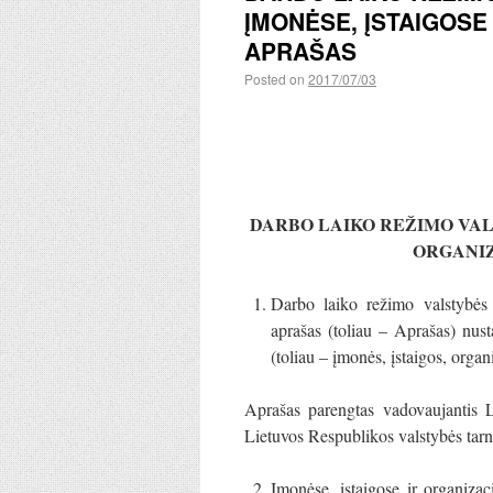
ĮMONĖSE, ĮSTAIGOSE
APRAŠAS
Posted on
2017/07/03
DARBO LAIKO REŽIMO VALS
ORGANI
Darbo laiko režimo valstybės 
aprašas (toliau – Aprašas) nust
(toliau – įmonės, įstaigos, orga
Aprašas parengtas vadovaujantis 
Lietuvos Respublikos valstybės tarn
Įmonėse, įstaigose ir organiza