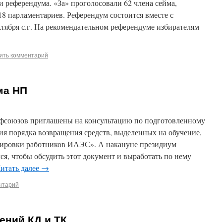
 референдума. «За» проголосовали 62 члена сейма,
18 парламентариев. Референдум состоится вместе с
тября с.г. На рекомендательном референдуме избирателям
ить комментарий
ма НП
офсоюзов приглашены на консультацию по подготовленному
ия порядка возвращения средств, выделенных на обучение,
ировки работников ИАЭС». А накануне президиум
я, чтобы обсудить этот документ и выработать по нему
итать далее
→
нтарий
ений КД и ТК