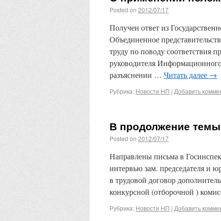
Posted on
2012/07/17
Получен ответ из Государственн
Объединенное представительст
труду по поводу соответствия п
руководителя Информационного 
разъяснении …
Читать далее
→
Рубрика:
Новости НП
|
Добавить комме
В продолжение темы
Posted on
2012/07/17
Направлены письма в Госинспек
интервью зам. председателя и
в трудовой договор дополнитель
конкурсной (отборочной ) ком
Рубрика:
Новости НП
|
Добавить комме