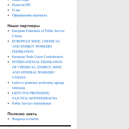
Новости НП
О нас
Официальная переписка
Наши партнеры
European Federation of Public Service
Unions
EUROPEAN MINE, CHEMICAL
AND ENERGY WORKERS
FEDERATION
European Trade Union Confederation
INTERNATIONAL FEDERATION
OF CHEMICAL, ENERGY, MINE
AND GENERAL WORKERS’
UNIONS
Lietuvos pramonės profesinių sąjungų
federacija
LIETUVOS PROFESINIŲ
SĄJUNGŲ KONFEDERACIJA
Public Services International
Полезно знать
Вопросы и ответы