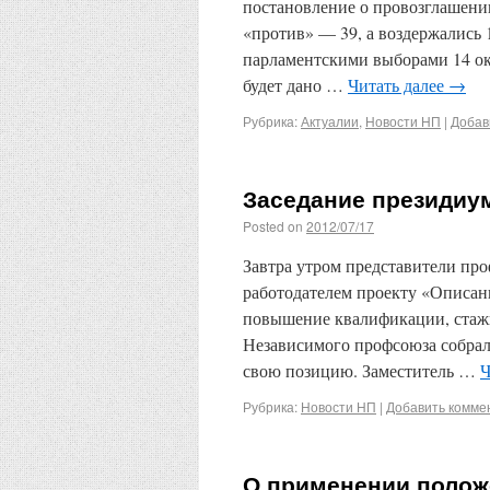
постановление о провозглашении
«против» — 39, а воздержались 
парламентскими выборами 14 ок
будет дано …
Читать далее
→
Рубрика:
Актуалии
,
Новости НП
|
Добав
Заседание президиу
Posted on
2012/07/17
Завтра утром представители пр
работодателем проекту «Описан
повышение квалификации, стаж
Независимого профсоюза собралс
свою позицию. Заместитель …
Ч
Рубрика:
Новости НП
|
Добавить комме
О применении полож