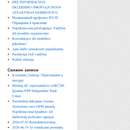
DĖL INFORMACIJOS
SKLEIDIMO (PROFSĄJUNGOS
ATSAKYMAS DARBDAVIUI)
Независимый профсоюз ИАЭС .
Обращение в правление
Nepriklausoma prrofsąjunga. Valdybai
dėl posėdžio organizavimo
Konsultacijos dėl struktūros
pakeitimo!
Apie darbo užmokesčio panaudojimą
Pasiūlymai IAE valdybai
Kritinė situacija
Свежие записи
Kviečiame į kelionę / Приглашаем в
поездку
Meeting EC representatives with SE
Ignalina NPP Independent Trade
Union
Nuoširdžiai dėkojame visiems,
skyrusiems savo GPM paramą
Nepriklausomai Ignalinos AE
darbuotojų profesinei sąjungai.
2026-07-02 Restruktūrizavimas.
2026-06-19 Ar sulauksime permainų