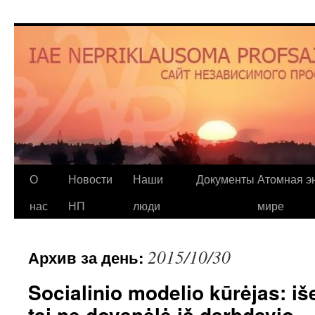
О
Новости
Наши
Документы
Атомная эн
нас
НП
люди
мире
2015/10/30
Архив за день:
Socialinio modelio kūrėjas: iš
tai ne dovanėlė iš darbdavio