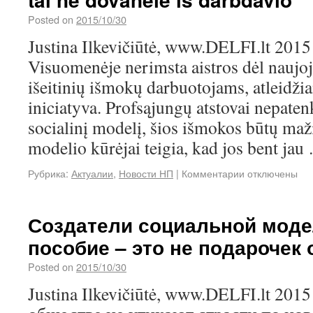
Posted on
2015/10/30
Justina Ilkevičiūtė, www.DELFI.lt 2015
Visuomenėje nerimsta aistros dėl naujo
išeitinių išmokų darbuotojams, atleidž
iniciatyva. Profsąjungų atstovai nepaten
socialinį modelį, šios išmokos būtų maž
modelio kūrėjai teigia, kad jos bent ja
Рубрика:
Актуалии
,
Новости НП
|
Комментарии
отключены
Создатели социальной моде
пособие – это не подарочек 
Posted on
2015/10/30
Justina Ilkevičiūtė, www.DELFI.lt 2015