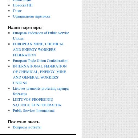
Новости НП
О нас
Официальная переписка
Наши партнеры
European Federation of Public Service
Unions
EUROPEAN MINE, CHEMICAL
AND ENERGY WORKERS
FEDERATION
European Trade Union Confederation
INTERNATIONAL FEDERATION
OF CHEMICAL, ENERGY, MINE
AND GENERAL WORKERS’
UNIONS
Lietuvos pramonės profesinių sąjungų
federacija
LIETUVOS PROFESINIŲ
SĄJUNGŲ KONFEDERACIJA
Public Services International
Полезно знать
Вопросы и ответы