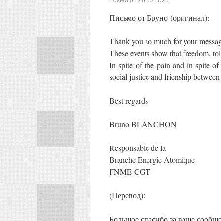
Письмо от Бруно (оригинал):
Thank you so much for your messag
These events show that freedom, tole
In spite of the pain and in spite 
social justice and frienship between
Best regards
Bruno BLANCHON
Responsable de la
Branche Energie Atomique
FNME-CGT
(Перевод):
Большое спасибо за ваше сообще