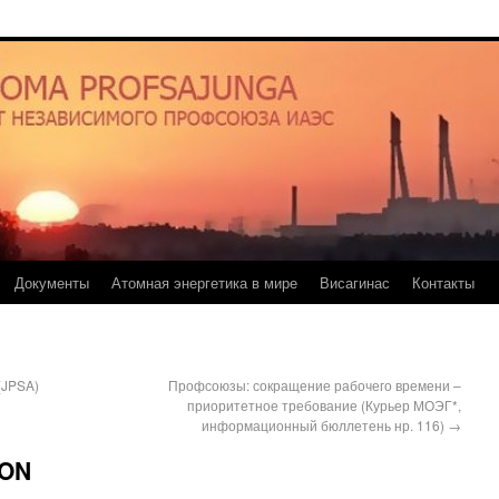
Документы
Атомная энергетика в мире
Висагинас
Контакты
(JPSA)
Профсоюзы: сокращение рабочего времени –
приоритетное требование (Курьер МОЭГ*,
информационный бюллетень нр. 116)
→
HON