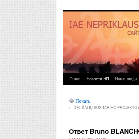
О нас
Новости НП
Наши люди
Печать
←
DĖL ŠALIŲ SUSITARIMO PROJEKTO 
Ответ Bruno BLANC
Posted on
2015/11/20