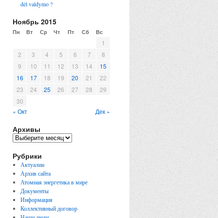
dėl valdymo ?
Ноябрь 2015
Пн
Вт
Ср
Чт
Пт
Сб
Вс
1
2
3
4
5
6
7
8
9
10
11
12
13
14
15
16
17
18
19
20
21
22
23
24
25
26
27
28
29
30
« Окт
Дек »
Архивы
Рубрики
Актуалии
Архив сайта
Атомная энергетика в мире
Документы
Информация
Коллективный договор
Наши люди