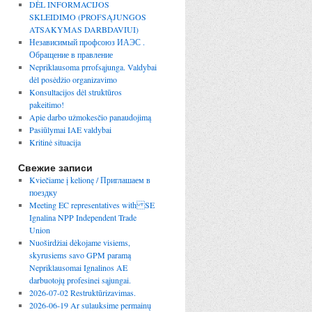
DĖL INFORMACIJOS
SKLEIDIMO (PROFSĄJUNGOS
ATSAKYMAS DARBDAVIUI)
Независимый профсоюз ИАЭС .
Обращение в правление
Nepriklausoma prrofsąjunga. Valdybai
dėl posėdžio organizavimo
Konsultacijos dėl struktūros
pakeitimo!
Apie darbo užmokesčio panaudojimą
Pasiūlymai IAE valdybai
Kritinė situacija
Свежие записи
Kviečiame į kelionę / Приглашаем в
поездку
Meeting EC representatives with SE
Ignalina NPP Independent Trade
Union
Nuoširdžiai dėkojame visiems,
skyrusiems savo GPM paramą
Nepriklausomai Ignalinos AE
darbuotojų profesinei sąjungai.
2026-07-02 Restruktūrizavimas.
2026-06-19 Ar sulauksime permainų