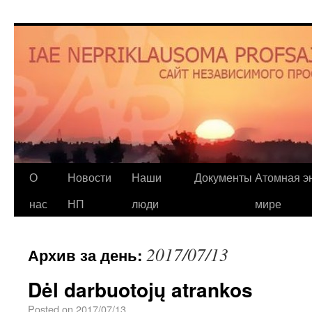
О
Новости
Наши
Документы
Атомная эн
нас
НП
люди
мире
2017/07/13
Архив за день:
Dėl darbuotojų atrankos
Posted on
2017/07/13