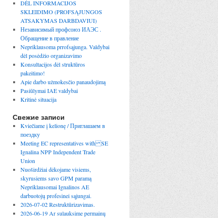
DĖL INFORMACIJOS
SKLEIDIMO (PROFSĄJUNGOS
ATSAKYMAS DARBDAVIUI)
Независимый профсоюз ИАЭС .
Обращение в правление
Nepriklausoma prrofsąjunga. Valdybai
dėl posėdžio organizavimo
Konsultacijos dėl struktūros
pakeitimo!
Apie darbo užmokesčio panaudojimą
Pasiūlymai IAE valdybai
Kritinė situacija
Свежие записи
Kviečiame į kelionę / Приглашаем в
поездку
Meeting EC representatives with SE
Ignalina NPP Independent Trade
Union
Nuoširdžiai dėkojame visiems,
skyrusiems savo GPM paramą
Nepriklausomai Ignalinos AE
darbuotojų profesinei sąjungai.
2026-07-02 Restruktūrizavimas.
2026-06-19 Ar sulauksime permainų