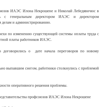
фсоюзов ИАЭС Илона Некрошене и Николай Лебедявичюс в
ись с генеральным директором ИАЭС и директором
м делам и администрированию.
вехи по изменению существующей системы оплаты труда с
отной платы работников ИАЭС.
о договорились о дате начала переговоров по новому
льно выпавшим снегом, работники столкнулись с проблемой
жности оперативного решения проблемы.
редставительства профсоюзов ИАЭС Илона Некрошене