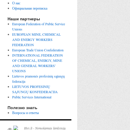
О нас
Официальная переписка
Наши партнеры
European Federation of Public Service
Unions
EUROPEAN MINE, CHEMICAL
AND ENERGY WORKERS
FEDERATION
European Trade Union Confederation
INTERNATIONAL FEDERATION
OF CHEMICAL, ENERGY, MINE
AND GENERAL WORKERS’
UNIONS
Lietuvos pramonės profesinių sąjungų
federacija
LIETUVOS PROFESINIŲ
SĄJUNGŲ KONFEDERACIJA
Public Services International
Полезно знать
Вопросы и ответы