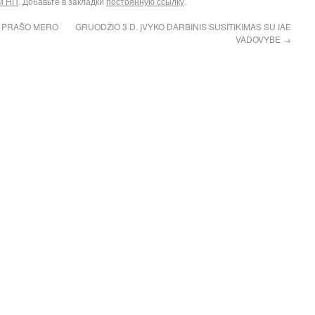
и НП
. Добавьте в закладки
постоянную ссылку
.
I PRAŠO MERO
GRUODŽIO 3 D. ĮVYKO DARBINIS SUSITIKIMAS SU IAE
VADOVYBE
→