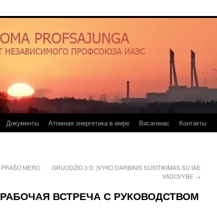
Документы
Атомная энергетика в мире
Висагинас
Контакты
I PRAŠO MERO
GRUODŽIO 3 D. ĮVYKO DARBINIS SUSITIKIMAS SU IAE
VADOVYBE
→
 РАБОЧАЯ ВСТРЕЧА С РУКОВОДСТВОМ