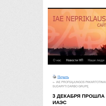
О нас
Новости НП
Наши люди
Печать
←
IAE PROFSĄJUNGOS PAKARTOTINA
SUDARYTI DARBO GRUPĘ
3 ДЕКАБРЯ ПРОШЛА
ИАЭС