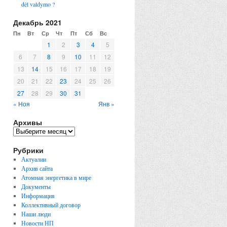
dėl valdymo ?
Декабрь 2021
Пн
Вт
Ср
Чт
Пт
Сб
Вс
1
2
3
4
5
6
7
8
9
10
11
12
13
14
15
16
17
18
19
20
21
22
23
24
25
26
27
28
29
30
31
« Ноя
Янв »
Архивы
Рубрики
Актуалии
Архив сайта
Атомная энергетика в мире
Документы
Информация
Коллективный договор
Наши люди
Новости НП