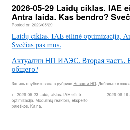
2026-05-29 Laidų ciklas. IAE ei
Antra laida. Kas bendro? Sve
Posted on
2026/05/29
Laidų ciklas. IAE eilinė optimizaciją. A
Svečias pas mus.
Актуалии НП ИАЭС. Вторая часть. В
общего?
Запись опубликована в рубрике
Новости НП
. Добавьте в зак
←
2026-05-23 Laidų ciklas. IAE eilinė
2026-06-19 
optimizacija. Modulinių reaktorių eksperto
paieškos. Kaina.