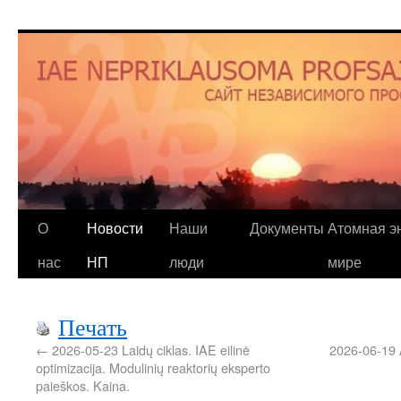
О
Новости
Наши
Документы
Атомная эн
нас
НП
люди
мире
Печать
←
2026-05-23 Laidų ciklas. IAE eilinė
2026-06-19 
optimizacija. Modulinių reaktorių eksperto
paieškos. Kaina.