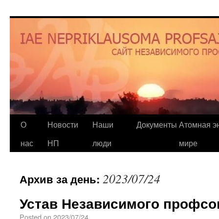
О
Новости
Наши
Документы
Атомная эн
нас
НП
люди
мире
2023/07/24
Архив за день:
Устав Независимого профс
Posted on
2023/07/24