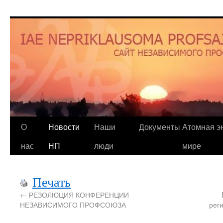
О
Новости
Наши
Документы
Атомная эн
нас
НП
люди
мире
Печать
←
РЕЗОЛЮЦИЯ КОНФЕРЕНЦИИ
НЕЗАВИСИМОГО ПРОФСОЮЗА
реги